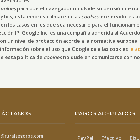
navegadores.
cookies
para que el navegador no olvide su decisión de no
ytics, esta empresa almacena las
cookies
en servidores u
en los casos en los que sea necesario para el funcionamien
cción IP. Google Inc. es una compañía adherida al Acuer
con un nivel de protección acorde a la normativa europea.
a información sobre el uso que Google da a las cookies
le a
e esta política de
cookies
no dude en comunicarse con nos
TÁCTANOS
PAGOS ACEPTADOS
a@ruralsegorbe.com
PayPal
Efectivo
Biz