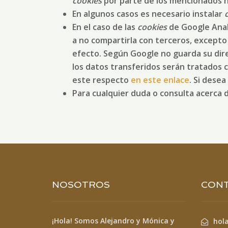
cookies
por parte de los mencionados 
En algunos casos es necesario instalar
En el caso de las
cookies
de Google Anal
a no compartirla con terceros, excepto 
efecto. Según Google no guarda su dire
los datos transferidos serán tratados 
este respecto
en este enlace
. Si dese
Para cualquier duda o consulta acerca d
NOSOTROS
CON
¡Hola! Somos Alejandro y Mónica y
hol